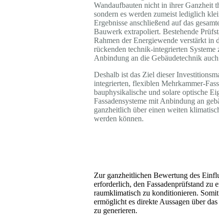
Wandaufbauten nicht in ihrer Ganzheit t
sondern es werden zumeist lediglich klei
Ergebnisse anschließend auf das gesamte
Bauwerk extrapoliert. Besteh
ende Prüfs
Rahmen der Energiewende verstärkt in 
rückenden technik-integrierten Systeme z
Anbindung an die Gebäudetechnik auch 
Deshalb ist das Ziel dieser Investition
integrierten, flexiblen Mehrkammer-Fas
bauphysikalische und solare optische Ei
Fassadensysteme mit Anbindung an geb
ganzheitlich über einen weiten klimatisc
werden können.
Zur ganzheitlichen Bewertung des Einflu
erforderlich, den Fassadenprüfstand zu 
raumklimatisch zu konditionieren. Somi
ermöglicht es direkte Aussagen über das
zu generieren.