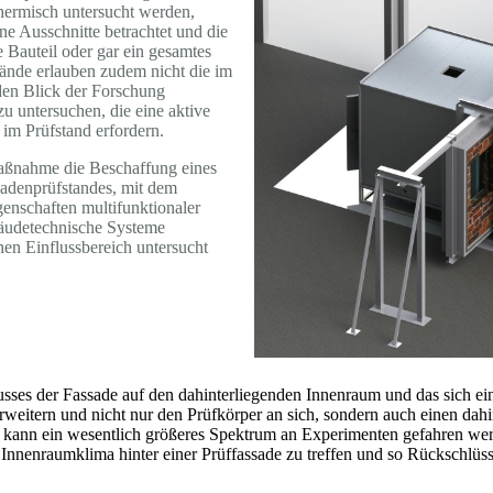
hermisch untersucht werden,
ne Ausschnitte betrachtet und die
 Bauteil oder gar ein gesamtes
tände erlauben zudem nicht die im
den Blick der Forschung
u untersuchen, die eine aktive
im Prüfstand erfordern.
smaßnahme die Beschaffung eines
sadenprüfstandes, mit dem
genschaften multifunktionaler
äudetechnische Systeme
hen Einflussbereich untersucht
sses der Fassade auf den dahinterliegenden Innenraum und das sich ein
erweitern und nicht nur den Prüfkörper an sich, sondern auch einen da
t kann ein wesentlich größeres Spektrum an Experimenten gefahren we
 Innenraumklima hinter einer Prüffassade zu treffen und so Rückschlüs